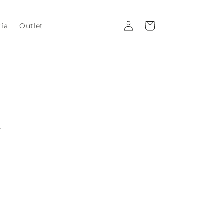
Iniciar
Carrito
ría
Outlet
sesión
s