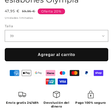
47,95 €
Precio
Precio
59,95 €
Oferta 20%
habitual
de
Unidades limitadas.
oferta
Talla
Agregar al carrito
Envío gratis 24/48h
Devolución del
Pago 100% seguro
dinero