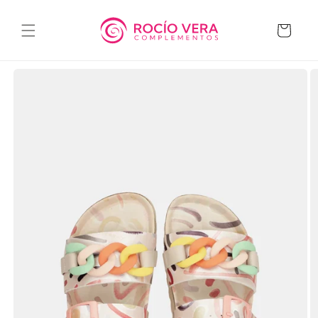
Ir
directamente
al contenido
Carrito
Ir
directamente
a la
información
del producto