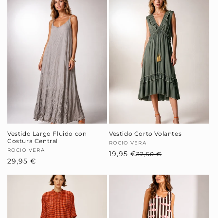
Vestido Largo Fluido con
Vestido Corto Volantes
Costura Central
Proveedor:
ROCIO VERA
Proveedor:
ROCIO VERA
19,95 €
Precio
Precio
32,50 €
Precio
29,95 €
habitual
de
habitual
oferta