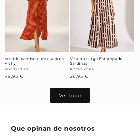
Vestido camisero de cuadros
Vestido Largo Estampado
Vichy
Sardinas
Proveedor:
ROCIO VERA
Proveedor:
ROCIO VERA
Precio
49,95 €
Precio
26,95 €
habitual
habitual
Ver todo
Que opinan de nosotros