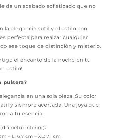
o le da un acabado sofisticado que no
 la elegancia sutil y el estilo con
es perfecta para realzar cualquier
ndo ese toque de distinción y misterio.
ontigo el encanto de la noche en tu
on estilo!
a pulsera?
elegancia en una sola pieza. Su color
sátil y siempre acertada. Una joya que
mo a tu esencia.
(diámetro interior):
 cm – L: 6,7 cm – XL: 7,1 cm