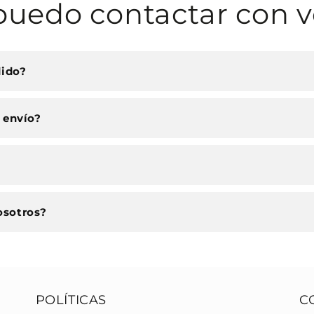
uedo contactar con v
dido?
 envío?
osotros?
POLÍTICAS
C