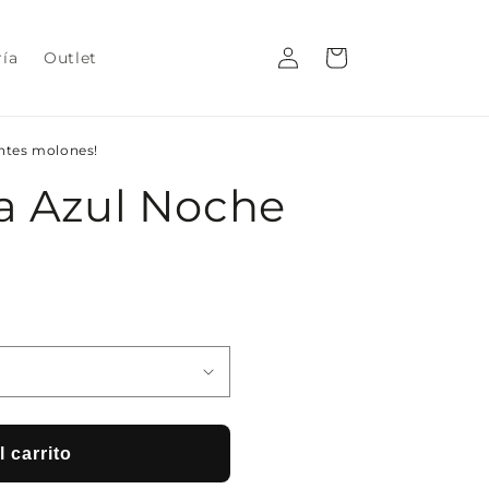
Iniciar
Carrito
ría
Outlet
sesión
entes molones!
sa Azul Noche
 carrito