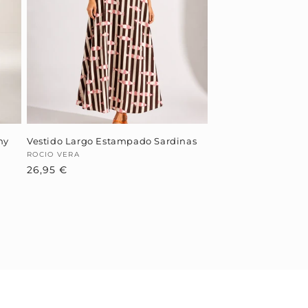
hy
Vestido Largo Estampado Sardinas
Proveedor:
ROCIO VERA
Precio
26,95 €
habitual