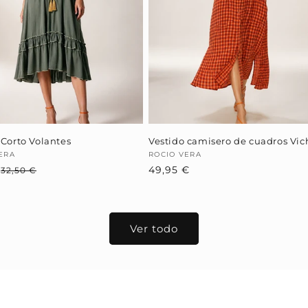
 Corto Volantes
Vestido camisero de cuadros Vic
dor:
ERA
Proveedor:
ROCIO VERA
€
Precio
Precio
Precio
49,95 €
32,50 €
habitual
de
habitual
oferta
Ver todo