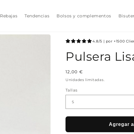
Rebajas
Tendencias
Bolsos y complementos
Bisute
4.8/5 | por +1500 Cli
Pulsera Li
Precio
12,00 €
habitual
Unidades limitadas.
Tallas
Agregar al