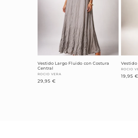
Vestido Largo Fluido con Costura
Vestido
Central
Provee
ROCIO V
Proveedor:
ROCIO VERA
19,95 
Precio
29,95 €
habitual