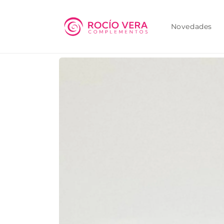
Ir
directamente
al contenido
Novedades
Ir
directamente
a la
información
del producto