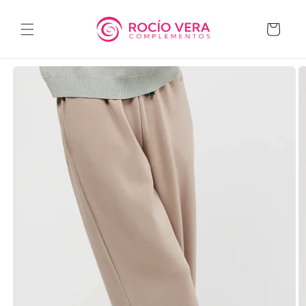
Ir
directamente
al contenido
Carrito
Ir
directamente
a la
información
del producto