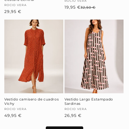
Proveedor:
ROCIO VERA
Proveedor:
ROCIO VERA
19,95 €
Precio
Precio
32,50 €
Precio
29,95 €
habitual
de
habitual
oferta
Vestido camisero de cuadros
Vestido Largo Estampado
Vichy
Sardinas
Proveedor:
ROCIO VERA
Proveedor:
ROCIO VERA
Precio
49,95 €
Precio
26,95 €
habitual
habitual