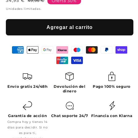
34,95 €
Precio
Precio
49,95 €
Oferta 30%
habitual
de
Unidades limitadas.
oferta
Agregar al carrito
Envío gratis 24/48h
Devolución del
Pago 100% seguro
dinero
Garantía de acción
Chat soporte 24/7
Financia con Klarna
Compra hoy y tienes 14
días para decidir. Si no
es para ti,