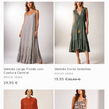
Vestido Largo Fluido con
Vestido Corto Volantes
Costura Central
Proveedor:
ROCIO VERA
Proveedor:
ROCIO VERA
19,95 €
Precio
Precio
32,50 €
Precio
29,95 €
habitual
de
habitual
oferta