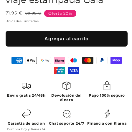
71,95 €
Precio
Precio
89,95 €
Oferta 20%
habitual
de
Unidades limitadas.
oferta
Agregar al carrito
Envío gratis 24/48h
Devolución del
Pago 100% seguro
dinero
Garantía de acción
Chat soporte 24/7
Financia con Klarna
Compra hoy y tienes 14