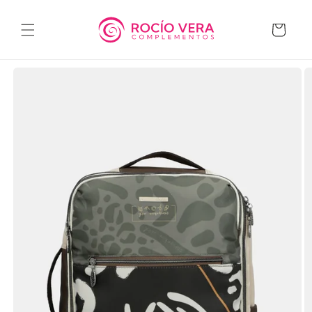
Ir
directamente
al contenido
Carrito
Ir
directamente
a la
información
del producto