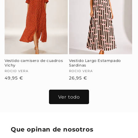
Vestido camisero de cuadros
Vestido Largo Estampado
Vichy
Sardinas
Proveedor:
ROCIO VERA
Proveedor:
ROCIO VERA
Precio
49,95 €
Precio
26,95 €
habitual
habitual
Ver todo
Que opinan de nosotros