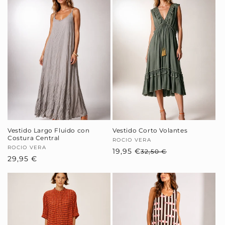
Vestido Largo Fluido con
Vestido Corto Volantes
Costura Central
Proveedor:
ROCIO VERA
Proveedor:
ROCIO VERA
19,95 €
Precio
Precio
32,50 €
Precio
29,95 €
habitual
de
habitual
oferta