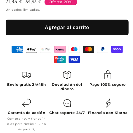
71,95 €
Precio
Precio
89,95 €
Oferta 20%
habitual
de
Unidades limitadas.
oferta
Agregar al carrito
Envío gratis 24/48h
Devolución del
Pago 100% seguro
dinero
Garantía de acción
Chat soporte 24/7
Financia con Klarna
Compra hoy y tienes 14
días para decidir. Si no
es para ti,