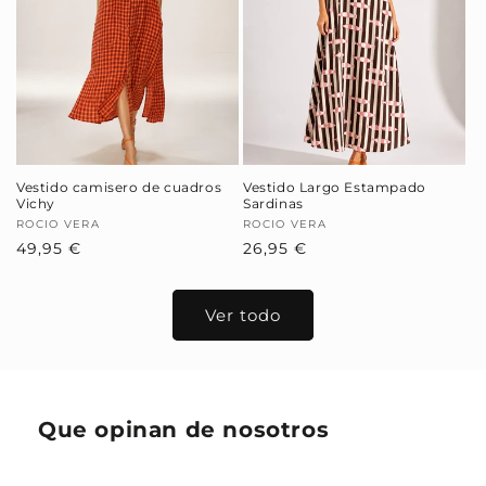
Vestido camisero de cuadros
Vestido Largo Estampado
Vichy
Sardinas
Proveedor:
ROCIO VERA
Proveedor:
ROCIO VERA
Precio
49,95 €
Precio
26,95 €
habitual
habitual
Ver todo
Que opinan de nosotros