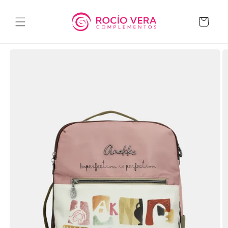
Ir
directamente
al contenido
Carrito
Ir
directamente
a la
información
del producto