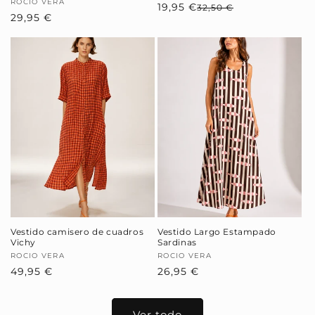
Proveedor:
ROCIO VERA
19,95 €
Precio
Precio
32,50 €
Precio
29,95 €
habitual
de
habitual
oferta
Vestido camisero de cuadros
Vestido Largo Estampado
Vichy
Sardinas
Proveedor:
ROCIO VERA
Proveedor:
ROCIO VERA
Precio
49,95 €
Precio
26,95 €
habitual
habitual
Ver todo