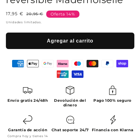
17,95 €
Precio
Precio
20,95 €
Oferta 14%
habitual
de
Unidades limitadas.
oferta
Agregar al carrito
Envío gratis 24/48h
Devolución del
Pago 100% seguro
dinero
Garantía de acción
Chat soporte 24/7
Financia con Klarna
Compra hoy y tienes 14