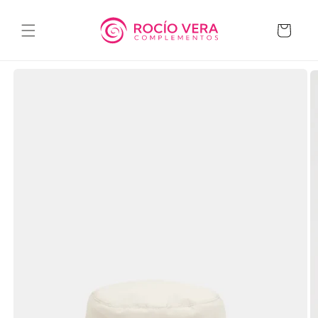
Ir
directamente
al contenido
Carrito
Ir
directamente
a la
información
del producto