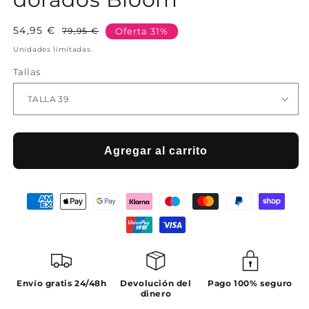
54,95 €
Precio
Precio
79,95 €
Oferta 31%
habitual
de
Unidades limitadas.
oferta
Tallas
Agregar al carrito
Envío gratis 24/48h
Devolución del
Pago 100% seguro
dinero