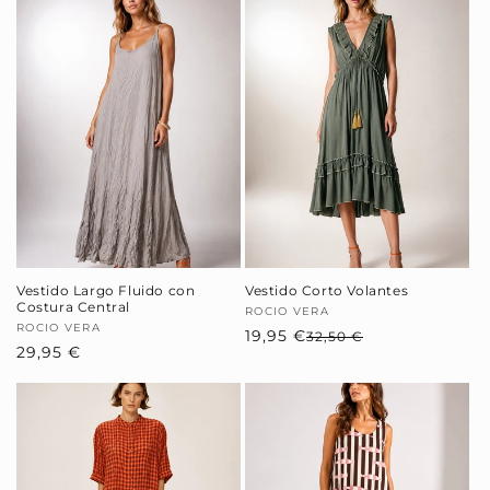
Vestido Largo Fluido con
Vestido Corto Volantes
Costura Central
Proveedor:
ROCIO VERA
Proveedor:
ROCIO VERA
19,95 €
Precio
Precio
32,50 €
Precio
29,95 €
habitual
de
habitual
oferta