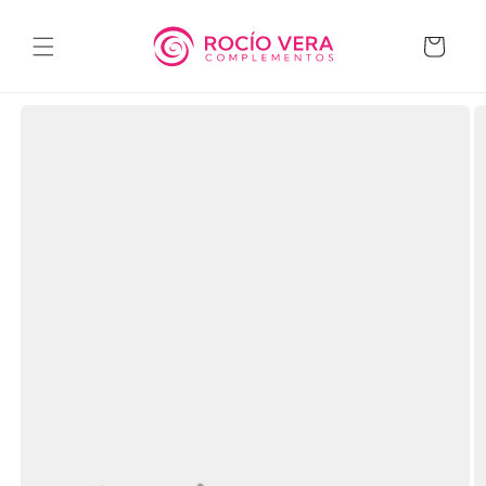
Ir
directamente
al contenido
Carrito
Ir
directamente
a la
información
del producto