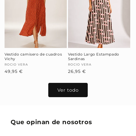
Vestido camisero de cuadros
Vestido Largo Estampado
Vichy
Sardinas
Proveedor:
ROCIO VERA
Proveedor:
ROCIO VERA
Precio
49,95 €
Precio
26,95 €
habitual
habitual
Ver todo
Que opinan de nosotros