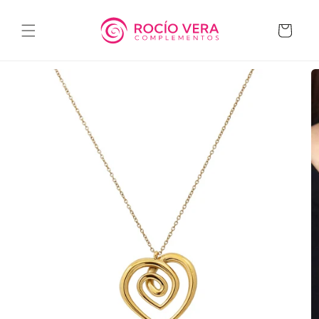
Ir
directamente
al contenido
Carrito
Ir
directamente
a la
información
del producto