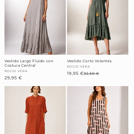
Vestido Largo Fluido con
Vestido Corto Volantes
Costura Central
Proveedor:
ROCIO VERA
Proveedor:
ROCIO VERA
19,95 €
Precio
Precio
32,50 €
Precio
29,95 €
habitual
de
habitual
oferta