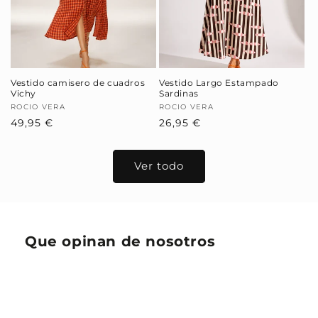
Vestido camisero de cuadros
Vestido Largo Estampado
Vichy
Sardinas
Proveedor:
ROCIO VERA
Proveedor:
ROCIO VERA
Precio
49,95 €
Precio
26,95 €
habitual
habitual
Ver todo
Que opinan de nosotros