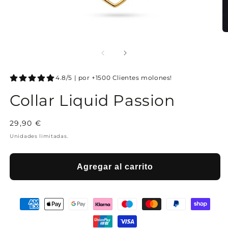
4.8/5 | por +1500 Clientes molones!
Collar Liquid Passion
Precio
29,90 €
habitual
Unidades limitadas.
Agregar al carrito