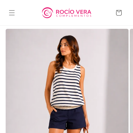
Ir
directamente
al contenido
Carrito
Ir
directamente
a la
información
del producto