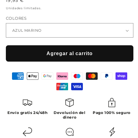
Precio
19,95 €
habitual
Unidades limitadas.
COLORES
Agregar al carrito
Envío gratis 24/48h
Devolución del
Pago 100% seguro
dinero