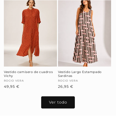
Vestido camisero de cuadros
Vestido Largo Estampado
Vichy
Sardinas
Proveedor:
ROCIO VERA
Proveedor:
ROCIO VERA
Precio
49,95 €
Precio
26,95 €
habitual
habitual
Ver todo