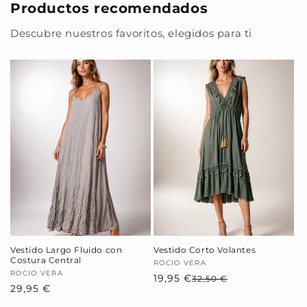
Productos recomendados
Descubre nuestros favoritos, elegidos para ti
Vestido Largo Fluido con
Vestido Corto Volantes
Costura Central
Proveedor:
ROCIO VERA
Proveedor:
ROCIO VERA
19,95 €
Precio
Precio
32,50 €
Precio
29,95 €
habitual
de
habitual
oferta