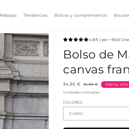
Rebajas
Tendencias
Bolsos y complementos
Bisute
4.8/5 | por +1500 Cli
Bolso de M
canvas fran
34,95 €
Precio
Precio
61,90 €
Oferta 43%
habitual
de
Unidades limitadas.
oferta
COLORES