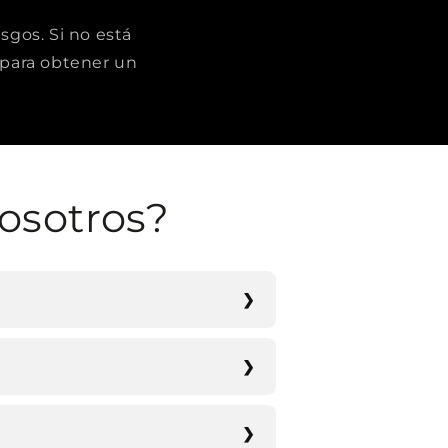
sgos. Si no está
para obtener un
osotros?