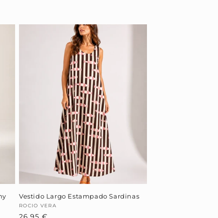
hy
Vestido Largo Estampado Sardinas
Proveedor:
ROCIO VERA
Precio
26,95 €