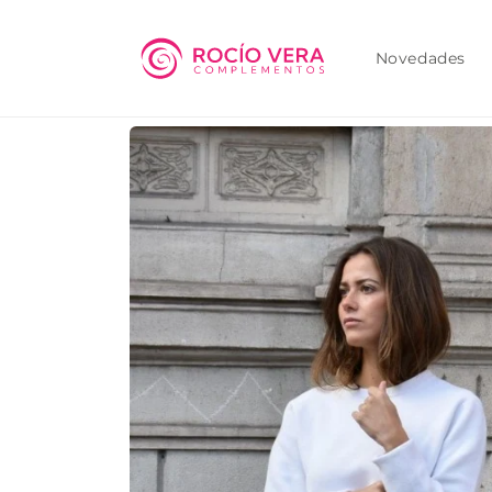
Ir
directamente
al contenido
Novedades
Ir
directamente
a la
información
del producto