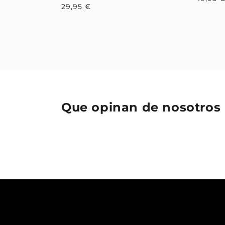
Precio
29,95 €
habitual
Que opinan de nosotros