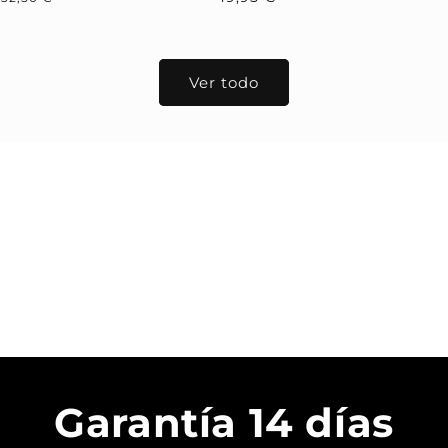
habitual
de
habitual
oferta
Ver todo
Garantía 14 días