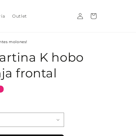
Iniciar
Carrito
ría
Outlet
sesión
entes molones!
artina K hobo
ja frontal