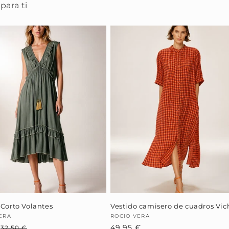
para ti
 Corto Volantes
Vestido camisero de cuadros Vic
dor:
ERA
Proveedor:
ROCIO VERA
€
Precio
Precio
Precio
49,95 €
32,50 €