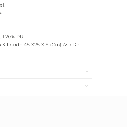
el.
a.
il 20% PU
o X Fondo 45 X25 X 8 (Cm) Asa De