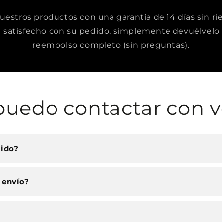
stros productos con una garantía de 14 días sin rie
satisfecho con su pedido, simplemente devuélvelo 
reembolso completo (sin preguntas).
uedo contactar con v
dido?
 envío?