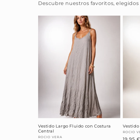
Descubre nuestros favoritos, elegidos 
Vestido Largo Fluido con Costura
Vestido
Central
Provee
ROCIO V
Proveedor:
ROCIO VERA
19,95 