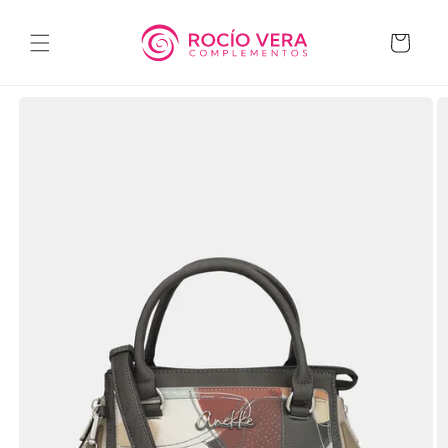
Ir
directamente
al contenido
Carrito
Ir
directamente
a la
información
del producto