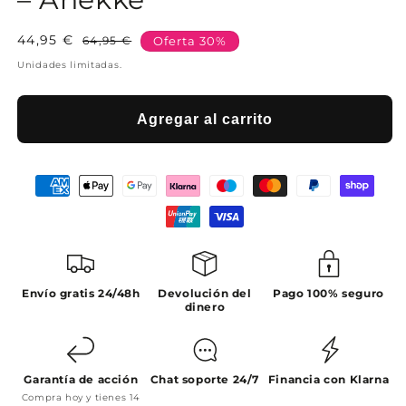
44,95 €
Precio
Precio
64,95 €
Oferta 30%
habitual
de
Unidades limitadas.
oferta
Agregar al carrito
Envío gratis 24/48h
Devolución del
Pago 100% seguro
dinero
Garantía de acción
Chat soporte 24/7
Financia con Klarna
Compra hoy y tienes 14