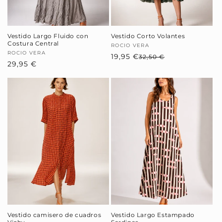
Vestido Largo Fluido con
Vestido Corto Volantes
Costura Central
Proveedor:
ROCIO VERA
Proveedor:
ROCIO VERA
19,95 €
Precio
Precio
32,50 €
Precio
29,95 €
habitual
de
habitual
oferta
Vestido camisero de cuadros
Vestido Largo Estampado