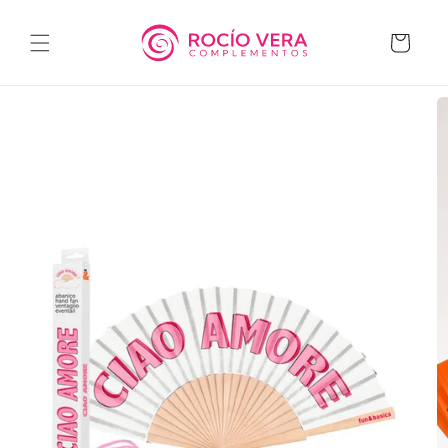
Ir
directamente
al contenido
Carrito
Ir
directamente
a la
información
del producto