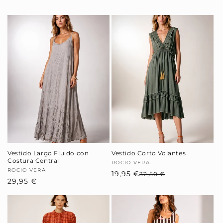
Vestido Largo Fluido con
Vestido Corto Volantes
Costura Central
Proveedor:
ROCIO VERA
Proveedor:
ROCIO VERA
19,95 €
Precio
Precio
32,50 €
Precio
29,95 €
habitual
de
habitual
oferta