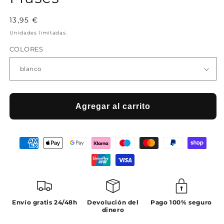
Precio
13,95 €
habitual
Unidades limitadas.
COLORES
Agregar al carrito
Envío gratis 24/48h
Devolución del
Pago 100% seguro
dinero