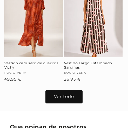
Vestido camisero de cuadros
Vestido Largo Estampado
Vichy
Sardinas
Proveedor:
ROCIO VERA
Proveedor:
ROCIO VERA
Precio
49,95 €
Precio
26,95 €
habitual
habitual
Ver todo
Que opinan de nosotros